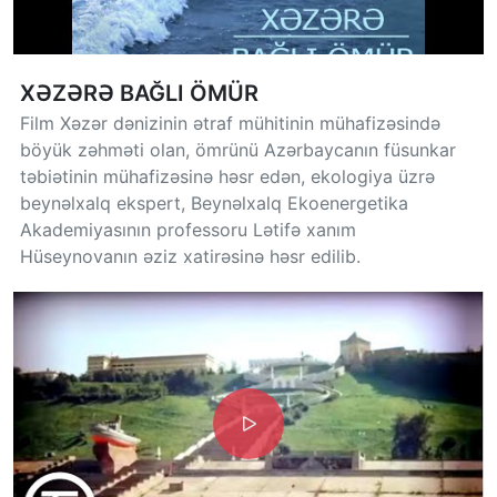
XƏZƏRƏ BAĞLI ÖMÜR
Film Xəzər dənizinin ətraf mühitinin mühafizəsində
böyük zəhməti olan, ömrünü Azərbaycanın füsunkar
təbiətinin mühafizəsinə həsr edən, ekologiya üzrə
beynəlxalq ekspert, Beynəlxalq Ekoenergetika
Akademiyasının professoru Lətifə xanım
Hüseynovanın əziz xatirəsinə həsr edilib.