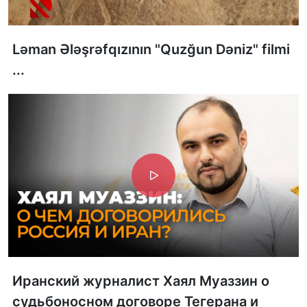
Ləman Ələşrəfqızının "Quzğun Dəniz" filmi
...
Иранский журналист Хаял Муаззин о
судьбоносном договоре Тегерана и