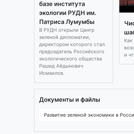
базе института
экологии РУДН им.
Патриса Лумумбы
Чи
В РУДН открыли Центр
шаг
зеленой дипломатии,
Как
директором которого стал
воз
председатель Российского
и ч
экологического общества
Рашид Айдынович
Исмаилов.
Документы и файлы
Развитие зеленой экономики в Росс