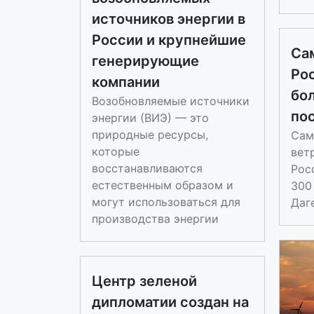
источников энергии в
России и крупнейшие
Са
генерирующие
Ро
компании
бо
Возобновляемые источники
пос
энергии (ВИЭ) — это
природные ресурсы,
Сам
которые
вет
восстанавливаются
Рос
естественным образом и
300
могут использоваться для
Даг
производства энергии
Центр зеленой
дипломатии создан на