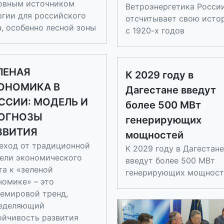
овным источником
Ветроэнергетика Росси
ргии для российского
отсчитывает свою исто
а, особенно лесной зоны
с 1920-х годов
ЛЕНАЯ
К 2029 году в
ОНОМИКА В
Дагестане введут
ССИИ: МОДЕЛЬ И
более 500 МВт
ОГНОЗЫ
генерирующих
ЗВИТИЯ
мощностей
еход от традиционной
К 2029 году в Дагестане
ели экономического
введут более 500 МВт
та к «зеленой
генерирующих мощност
номике» – это
емировой тренд,
еделяющий
ойчивость развития