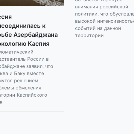
внимания российской
политики, что обусловл
ссия
высокой интенсивность
исоединилась к
событий на данной
рьбе Азербайджана
территории
экологию Каспия
ломатический
дставитель России в
рбайджане заявил, что
ква и Баку вместе
мутся решением
блемы обмеления
атории Каспийского
я