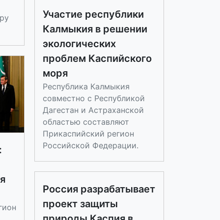
Участие республики
ру
Калмыкия в решении
экологических
проблем Каспийского
моря
Республика Калмыкия
совместно с Республикой
Дагестан и Астраханской
областью составляют
Прикаспийский регион
Российской Федерации.
:
ля
Россия разрабатывает
проект защиты
гион
природы Каспия в