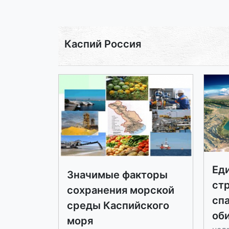
Каспий Россия
Ед
Значимые факторы
ст
сохранения морской
спа
среды Каспийского
об
моря