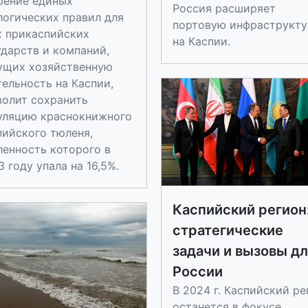
рение единых
Россия расширяет
логических правил для
портовую инфраструкту
х прикаспийских
на Каспии.
ударств и компаний,
ущих хозяйственную
тельность на Каспии,
волит сохранить
уляцию краснокнижного
пийского тюленя,
ленность которого в
 году упала на 16,5%.
Каспийский регион
стратегические
задачи и вызовы д
России
В 2024 г. Каспийский ре
останется в фокусе