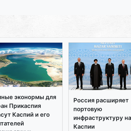
иные эконормы для
Россия расширяет
ран Прикаспия
портовую
сут Каспий и его
инфраструктуру н
итателей
Каспии