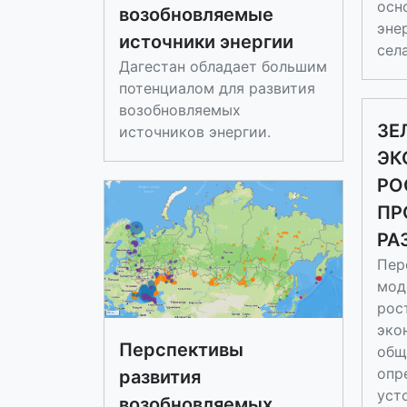
осн
возобновляемые
эне
источники энергии
сел
Дагестан обладает большим
потенциалом для развития
возобновляемых
ЗЕ
источников энергии.
ЭК
РО
ПР
РА
Пер
мод
рос
эко
Перспективы
общ
опр
развития
уст
возобновляемых