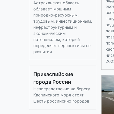
нед
Астраханская область
эко
обладает мощным
все
природно-ресурсным,
гос
трудовым, инвестиционным,
вед
инфраструктурным и
дея
экономическим
поз
потенциалом, который
поп
определяет перспективы ее
кас
развития
чис
2023
Прикаспийские
города России
Непосредственно на берегу
Каспийского моря стоят
шесть российских городов