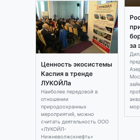
Ро
пр
бо
за 
Дип
пре
Ценность экосистемы
Азе
Каспия в тренде
Мос
ЛУКОЙЛа
зай
Наиболее передовой в
про
отношении
акв
природоохранных
мор
мероприятий, можно
считать деятельность ООО
«ЛУКОЙЛ-
Нижневолжскнефть»