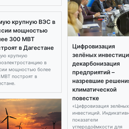
мую крупную ВЭС в
ссии мощностью
лее 300 МВТ
Цифровизация
троят в Дагестане
зелёных инвестици
ую крупную
роэлектростанцию в
декарбонизация
сии мощностью более
предприятий –
 МВТ построят в
назревшие решения
естане.
климатической
повестке
«Цифровизация зелёных
инвестиций. Индикатив
показатели
углеродоёмкости для