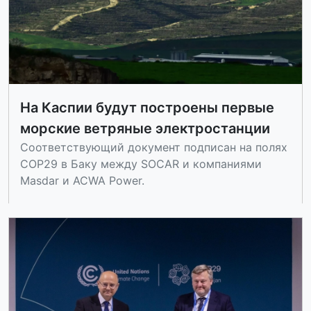
На Каспии будут построены первые
морские ветряные электростанции
Соответствующий документ подписан на полях
COP29 в Баку между SOCAR и компаниями
Masdar и ACWA Power.