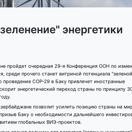
озеленение" энергетики
ане пройдет очередная 29-я Конференция ООН по изме
ся, среди прочего станет витриной потенциала "зелено
то проведение СОР-29 в Баку привлечет иностранные
скорит энергетический переход страны по принципу 3
году.
Азербайджане позволит усилить позицию страны на м
 призыв Баку о необходимости дальнейшего инвестиро
звитием глобальных ВИЭ-проектов.
ане станет толчком для развития "зеленых инициатив"