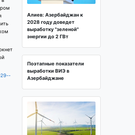
тром
Алиев: Азербайджан к
я
2028 году доведет
тить
выработку "зеленой"
ском
энергии до 2 ГВт
ркнет
ой
Поэтапные показатели
выработки ВИЭ в
-29--
Азербайджане