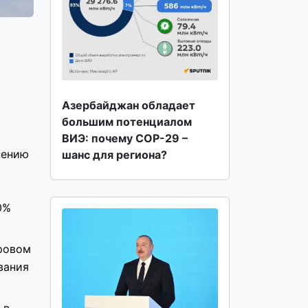
Азербайджан обладает
большим потенциалом
ВИЭ: почему COP-29 –
нению
шанс для региона?
й
0%
ировом
вания
 в