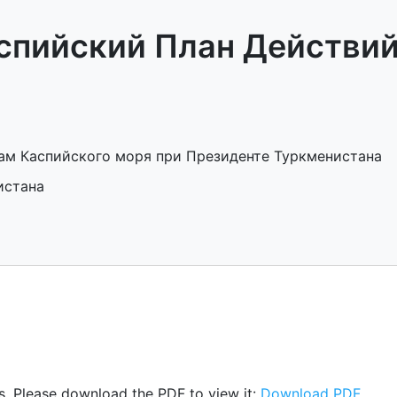
спийский План Действи
ам Каспийского моря при Президенте Туркменистана
истана
s. Please download the PDF to view it:
Download PDF