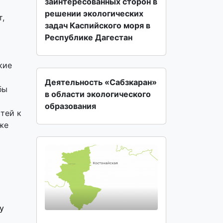
заинтересованных сторон в
решении экологических
т,
задач Каспийского моря в
Республике Дагестан
кие
Деятельность «Сабзкаран»
бы
в области экологического
образования
тей к
же
у