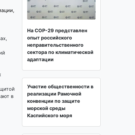
иации,
На COP-29 представлен
опыт российского
ах,
неправительственного
сектора по климатической
ий
адаптации
х
Участие общественности в
ащитой
реализации Рамочной
тают в
конвенции по защите
морской среды
Каспийского моря