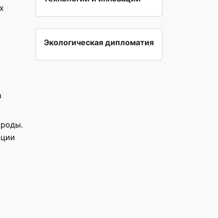
х
Экологическая дипломатия
в
ироды.
ации